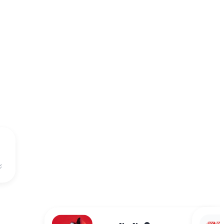
นาฬิกาข้อมือ
฿4,5
x1
ะ