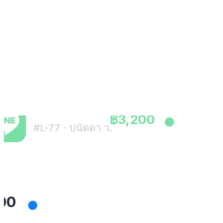
สมัครใช้ฟรี
Big C
฿2,150
สาขาราชดำริ
LINE OA
฿3,200
#L-77 · ปนัดดา ว.