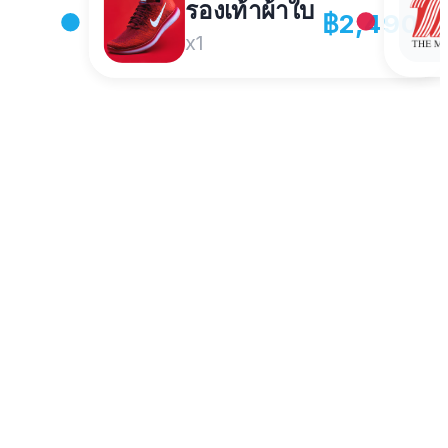
รองเท้าผ้าใบ
฿2,490
x1
Robinson
ตากันแดด
฿1,890
฿10,000
สาขาบางรัก
มคะ