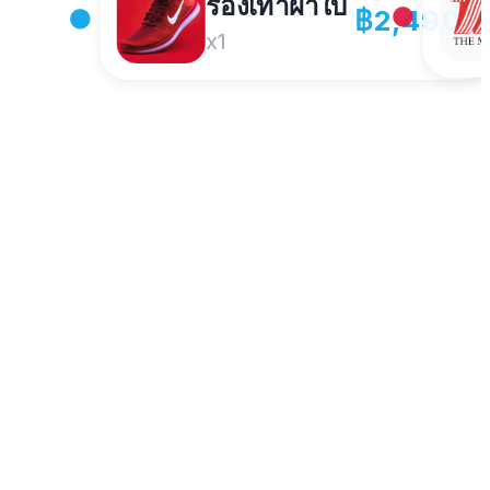
รองเท้าผ้าใบ
฿2,490
x1
Robinson
นตากันแดด
฿1,890
฿10,000
สาขาบางรัก
มคะ
฿3,490