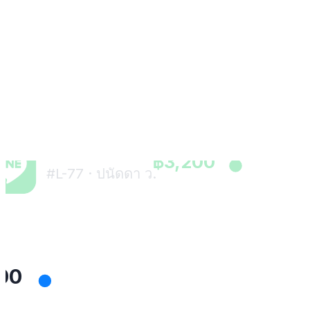
สมัครใช้ฟรี
Big C
฿2,150
สาขาราชดำริ
LINE OA
฿3,200
#L-77 · ปนัดดา ว.