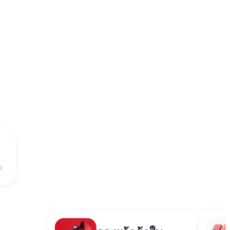
นาฬิกาข้อมือ
฿4,5
x1
ะ