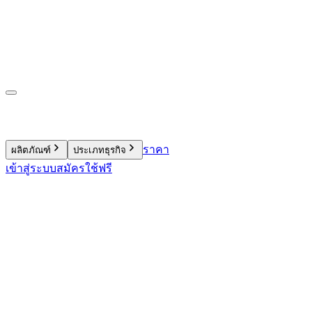
ราคา
ผลิตภัณฑ์
ประเภทธุรกิจ
เข้าสู่ระบบ
สมัครใช้ฟรี
9.4 พันล้านบาท
900 ล้าน
รายการ
4.9 แสนคน
1.78 แสนคน
63 ล้านคะแนน
2,250+ ต่อวัน