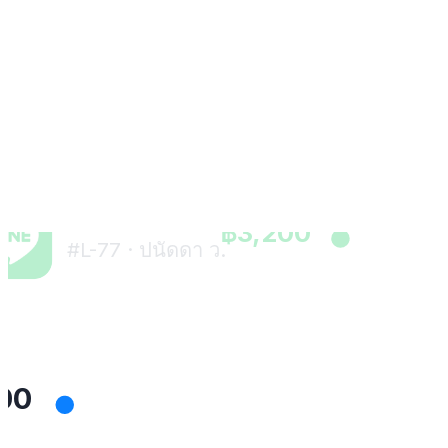
สมัครใช้ฟรี
Big C
฿2,150
สาขาราชดำริ
LINE OA
฿3,200
#L-77 · ปนัดดา ว.