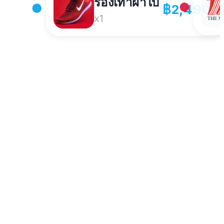
รองเท้าผ้าใบ
฿2,490
x1
Robinson
นตากันแดด
฿1,890
฿10,000
สาขาบางรัก
มคะ
฿3,490