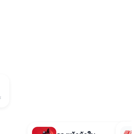
นาฬิกาข้อมือ
฿4,5
x1
ะ